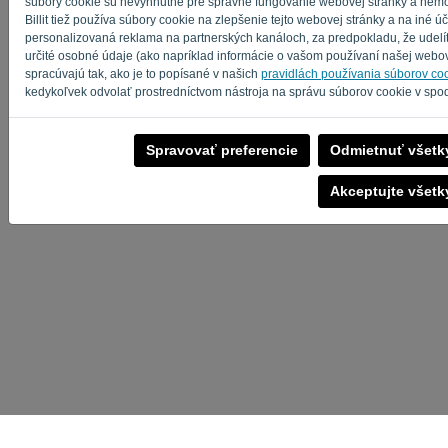
súbory cookie sú nevyhnutné pre správne fungovanie webovej stránky a nem
Billit tiež používa súbory cookie na zlepšenie tejto webovej stránky a na iné úč
personalizovaná reklama na partnerských kanáloch, za predpokladu, že udelít
určité osobné údaje (ako napríklad informácie o vašom používaní našej webove
spracúvajú tak, ako je to popísané v našich
pravidlách používania súborov co
kedykoľvek odvolať prostredníctvom nástroja na správu súborov cookie v spod
Spravovať preferencie
Odmietnuť všetky
Akceptujte všetk