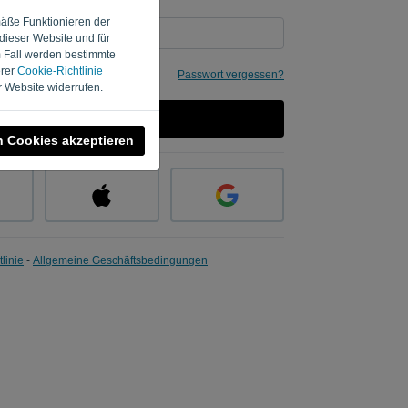
mäße Funktionieren der
dieser Website und für
m Fall werden bestimmte
erer
Cookie-Richtlinie
Passwort vergessen?
 Website widerrufen.
ANMELDEN
n Cookies akzeptieren
linie
-
Allgemeine Geschäftsbedingungen