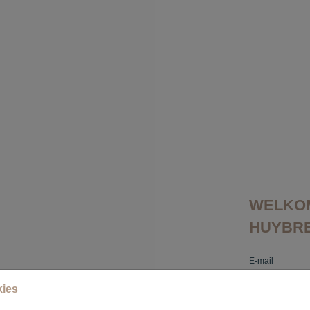
WELKOM
HUYBRE
E-mail
kies