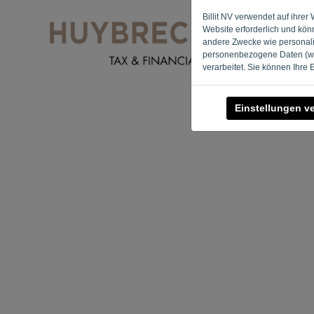
Billit NV verwendet auf ihre
Website erforderlich und kön
andere Zwecke wie personalis
personenbezogene Daten (wie
verarbeitet. Sie können Ihre
Einstellungen v