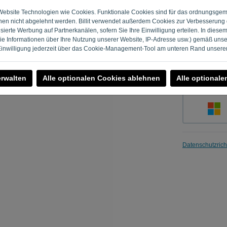
Passwort
r Website Technologien wie Cookies. Funktionale Cookies sind für das ordnungsge
nen nicht abgelehnt werden. Billit verwendet außerdem Cookies zur Verbesserung 
ierte Werbung auf Partnerkanälen, sofern Sie Ihre Einwilligung erteilen. In diese
 Informationen über Ihre Nutzung unserer Website, IP-Adresse usw.) gemäß uns
Merken
 Einwilligung jederzeit über das Cookie-Management-Tool am unteren Rand unserer
erwalten
Alle optionalen Cookies ablehnen
Alle optionale
Datenschutzricht