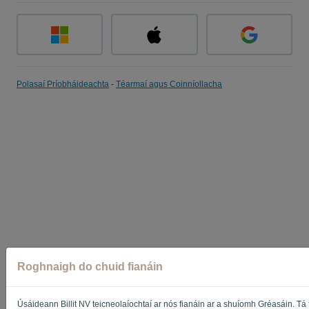
Polasaí Príobháideachta
-
Téarmaí agus Coinníollacha
Roghnaigh do chuid fianáin
Úsáideann Billit NV teicneolaíochtaí ar nós fianáin ar a shuíomh Gréasáin. Tá