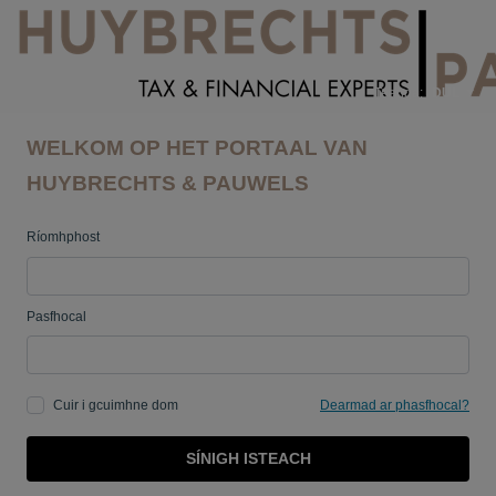
Teanga:
DUL
WELKOM OP HET PORTAAL VAN
HUYBRECHTS & PAUWELS
Ríomhphost
Pasfhocal
Cuir i gcuimhne dom
Dearmad ar phasfhocal?
SÍNIGH ISTEACH