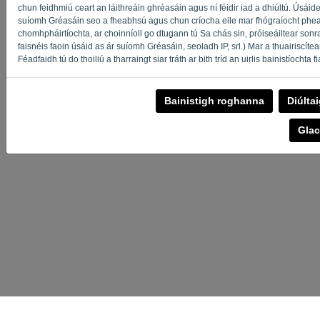
chun feidhmiú ceart an láithreáin ghréasáin agus ní féidir iad a dhiúltú. Úsáidea
suíomh Gréasáin seo a fheabhsú agus chun críocha eile mar fhógraíocht phear
chomhpháirtíochta, ar choinníoll go dtugann tú Sa chás sin, próiseáiltear son
faisnéis faoin úsáid as ár suíomh Gréasáin, seoladh IP, srl.) Mar a thuairiscíte
Féadfaidh tú do thoiliú a tharraingt siar tráth ar bith tríd an uirlis bainistíocht
Bainistigh roghanna
Diúlta
Glac