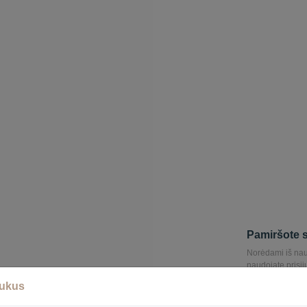
Pamiršote 
Norėdami iš nauj
naudojate prisij
leidžianti iš nau
pukus
Paštu