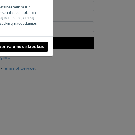
etainės veikimui ir jų
personalizuotai reklamai
jūsų naudojimąsi mūsų
teris? Užpildykite “
”.
o sutikimą naudodamiesi
SIŲSTI NUORODĄ
neprivalomus slapukus
ungimą
Terms of Service
-
.