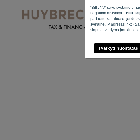
“Billit NV” savo svetainėje na
negalima atsisakyti. “Billit” 
partnerių kanaluose, jei duos
svetaine, IP adresas ir kt.) t
slapukų valdymo įrankiu, esa
Tvarkyti nuostatas