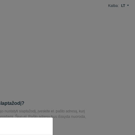
Kalba:
LT
slaptažodį?
o nustatyti slaptažodį, įveskite el. pašto adresą, kurį
ungdami. Šiuo el. Pašto adresu bus išsiųsta nuoroda,
jo nustatyti slaptažodį.