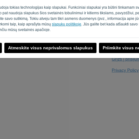
udoja tokias technologijas kaip slapukai. Funkciniai slapukai yra būtini tinkamam sv
taip pat naudoja slapukus šios svetainės tobulinimui ir kitiems tikslams, pavyzdžiui, 
ite savo sutikimą. Tokiu atveju tam tikri asmens duomenys (pvz., informacija apie 
Ar jūs ne kompiu
varkomi taip, kaip aprašyta mūsų
slapukų politikoje
. Jūs galite bet kada atšaukti sav
nčiu mūsų svetainės apačioje.
Atmeskite visus neprivalomus slapukus
Priimkite visus 
Grįžti į prisij
Privacy Policy