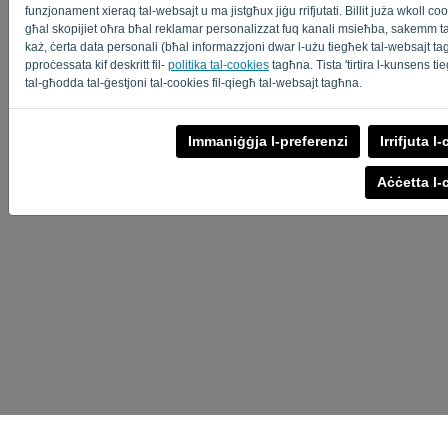
funzjonament xieraq tal-websajt u ma jistgħux jiġu rrifjutati. Billit juża wkoll coo
għal skopijiet oħra bħal reklamar personalizzat fuq kanali msieħba, sakemm tag
każ, ċerta data personali (bħal informazzjoni dwar l-użu tiegħek tal-websajt tagħn
pproċessata kif deskritt fil-
politika tal-cookies
tagħna. Tista 'tirtira l-kunsens 
tal-għodda tal-ġestjoni tal-cookies fil-qiegħ tal-websajt tagħna.
Immaniġġja l-preferenzi
Irrifjuta l
Aċċetta l-