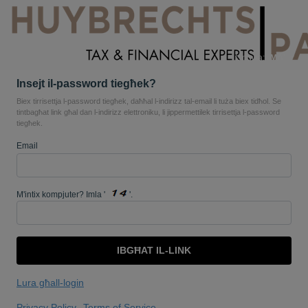
Lingwa:
MA'
Insejt il-password tiegħek?
Biex tirrisettja l-password tiegħek, daħħal l-indirizz tal-email li tuża biex tidħol. Se
tintbagħat link għal dan l-indirizz elettroniku, li jippermettilek tirrisettja l-password
tiegħek.
Email
M'intix kompjuter? Imla '
'.
IBGĦAT IL-LINK
Lura għall-login
Privacy Policy
Terms of Service
-
.