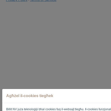
Agħżel il-cookies tiegħek
Billit NV juża teknoloġiji bħal cookies fuq il-websajt tiegħu. Il-cookies funzjon